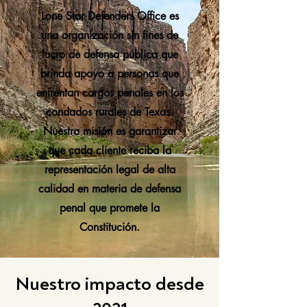
Lone Star Defenders Office es
una organización sin fines de
lucro de defensa pública que
brinda apoyo a personas que
enfrentan cargos penales en los
condados rurales de Texas.
Nuestra misión es garantizar
que cada cliente reciba la
representación legal de alta
calidad en materia de defensa
penal que promete la
Constitución.
Nuestro impacto desde