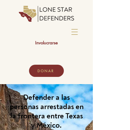
Involucrarse
DONAR
Defender a las
personas arrestadas en
la frontera entre Texas
y México.