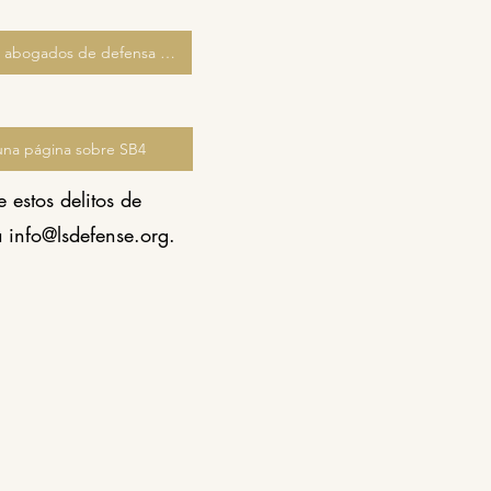
Esquema SB4 para abogados de defensa penal
na página sobre SB4
 estos delitos de
a
info@lsdefense.org
.