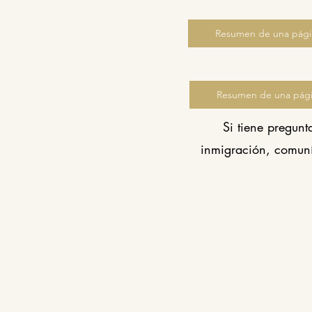
Resumen de una pági
Resumen de una pági
Si tiene pregunt
inmigración, comun